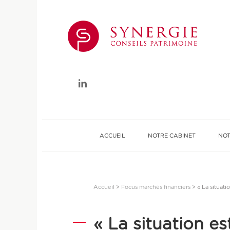
ACCUEIL
NOTRE CABINET
NOT
Valoriser mon patrimoine
Générer des revenus
Accueil
>
Focus marchés financiers
>
« La situati
« La situation es