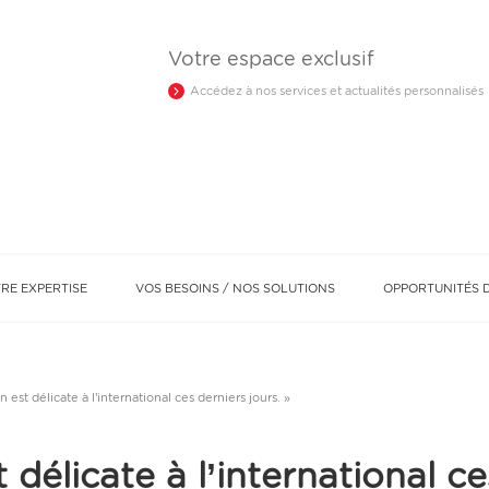
Votre espace exclusif
Accédez à nos services et actualités personnalisés
RE EXPERTISE
VOS BESOINS / NOS SOLUTIONS
OPPORTUNITÉS D
Optimiser ma fiscalité
Protéger mes proches
Notre réseau d’experts
on est délicate à l’international ces derniers jours. »
t délicate à l’international ce