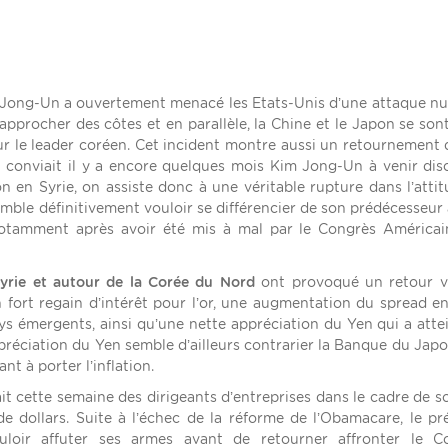
Jong-Un a ouvertement menacé les Etats-Unis d’une attaque nu
’approcher des côtes et en parallèle, la Chine et le Japon se sont
ur le leader coréen. Cet incident montre aussi un retournement 
 conviait il y a encore quelques mois Kim Jong-Un à venir dis
en Syrie, on assiste donc à une véritable rupture dans l’atti
emble définitivement vouloir se différencier de son prédécesseur
 notamment après avoir été mis à mal par le Congrès América
 Syrie et autour de la Corée du Nord
ont provoqué un retour ve
fort regain d’intérêt pour l’or, une augmentation du spread en
ys émergents, ainsi qu’une nette appréciation du Yen qui a atte
préciation du Yen semble d’ailleurs contrarier la Banque du Jap
t à porter l’inflation.
t cette semaine des dirigeants d’entreprises dans le cadre de s
de dollars. Suite à l’échec de la réforme de l’Obamacare, le pr
uloir affuter ses armes avant de retourner affronter le Co