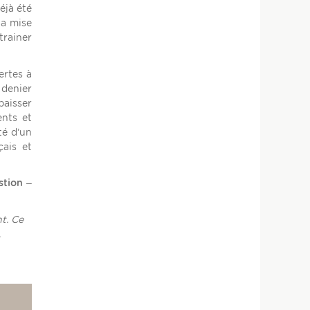
éjà été
la mise
trainer
ertes à
 denier
baisser
ents et
té d’un
çais et
stion –
t. Ce
.