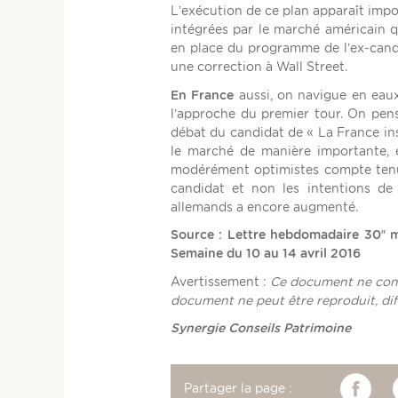
L’exécution de ce plan apparaît imp
intégrées par le marché américain q
en place du programme de l’ex-cand
une correction à Wall Street.
En France
aussi, on navigue en eaux
l’approche du premier tour. On pen
débat du candidat de « La France inso
le marché de manière importante, e
modérément optimistes compte tenu 
candidat et non les intentions de 
allemands a encore augmenté.
Source : Lettre hebdomadaire 30″ m
Semaine du 10 au 14 avril 2016
Avertissement :
Ce document ne const
document ne peut être reproduit, dif
Synergie Conseils Patrimoine
Partager la page :