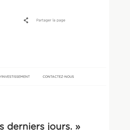
Partager la page
’INVESTISSEMENT
CONTACTEZ-NOUS
Nos clients parlent de nous
Préparer ma retraite
Transmettre mon patrimoine
s derniers jours. »