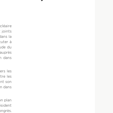
cléaire
 joints
dans la
cuter à
tude du
 auprès
in dans
rs les
tre les
int son
on dans
on plan
ésident
ngrès.