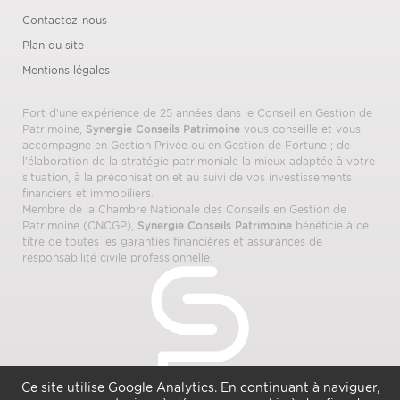
Contactez-nous
Plan du site
Mentions légales
Fort d’une expérience de 25 années dans le Conseil en Gestion de
Patrimoine,
Synergie Conseils Patrimoine
vous conseille et vous
accompagne en Gestion Privée ou en Gestion de Fortune ; de
l’élaboration de la stratégie patrimoniale la mieux adaptée à votre
situation, à la préconisation et au suivi de vos investissements
financiers et immobiliers.
Membre de la Chambre Nationale des Conseils en Gestion de
Patrimoine (CNCGP),
Synergie Conseils Patrimoine
bénéficie à ce
titre de toutes les garanties financières et assurances de
responsabilité civile professionnelle.
Ce site utilise Google Analytics. En continuant à naviguer,