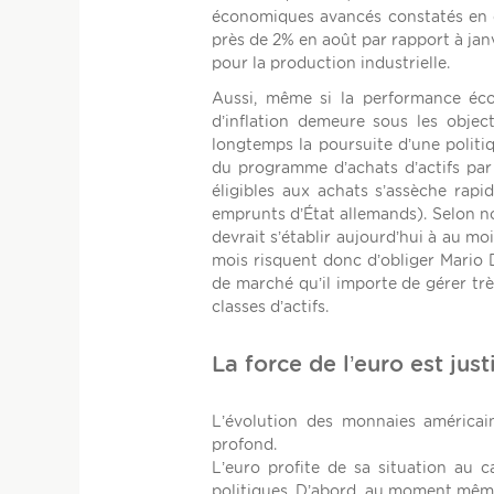
économiques avancés constatés en dé
près de 2% en août par rapport à janv
pour la production industrielle.
Aussi, même si la performance éc
d’inflation demeure sous les object
longtemps la poursuite d’une polit
du programme d’achats d’actifs par 
éligibles aux achats s’assèche rap
emprunts d’État allemands). Selon no
devrait s’établir aujourd’hui à au m
mois risquent donc d’obliger Mario D
de marché qu’il importe de gérer tr
classes d’actifs.
La force de l’euro est just
L’évolution des monnaies américain
profond.
L’euro profite de sa situation au 
politiques. D’abord, au moment même