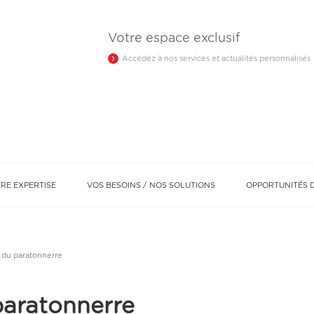
Votre espace exclusif
Accédez à nos services et actualités personnalisés
RE EXPERTISE
VOS BESOINS / NOS SOLUTIONS
OPPORTUNITÉS D
Optimiser ma fiscalité
Protéger mes proches
Notre réseau d’experts
e du paratonnerre
paratonnerre