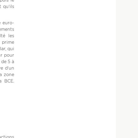
puis le
 qu’ils
e euro-
dements
té les
a prime
ar, qui
ur pour
 de 5 à
ve d’un
la zone
la BCE.
actions