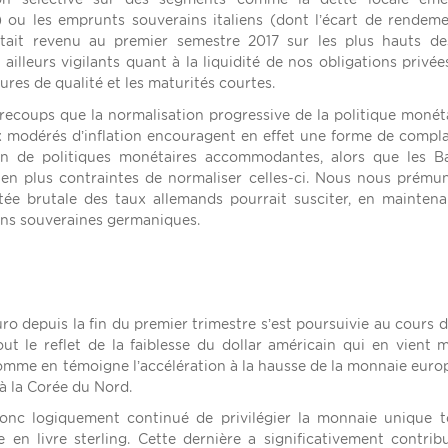
 ou les emprunts souverains italiens (dont l’écart de rendem
ait revenu au premier semestre 2017 sur les plus hauts des
ailleurs vigilants quant à la liquidité de nos obligations privée
ures de qualité et les maturités courtes.
ecoups que la normalisation progressive de la politique monét
ux modérés d’inflation encouragent en effet une forme de compl
en de politiques monétaires accommodantes, alors que les B
 en plus contraintes de normaliser celles-ci. Nous nous prému
ée brutale des taux allemands pourrait susciter, en mainten
ions souveraines germaniques.
ro depuis la fin du premier trimestre s’est poursuivie au cours 
out le reflet de la faiblesse du dollar américain qui en vient
comme en témoigne l’accélération à la hausse de la monnaie eur
 à la Corée du Nord.
donc logiquement continué de privilégier la monnaie unique 
en livre sterling. Cette dernière a significativement contrib