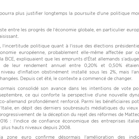
urra plus justifier longtemps la poursuite d’une politique mo
aste entre les progrès de l’économie globale, en particulier euro
aisissant.
l’incertitude politique quant à l’issue des élections présidentie
’économie européenne, probablement elle-même affectée par c
 la BCE, expliquaient que les emprunts d’État allemands s’adjug
ux de leur rendement annuel entre 0,20% et 0,50% étaien
veau d’inflation obstinément installé sous les 2%, mais l’a
changées. Depuis cet été, le contexte a commencé de changer.
sormais consolidé son avance dans les intentions de vote p
septembre, ce qui conforte la perspective d’une nouvelle dy
o-allemand profondément renforcé. Parmi les bénéficiaires pot
l’Italie, en dépit des derniers soubresauts médiatiques du vieux
 progressivement de la déception du rejet des réformes de Matte
16 : l’indice de confiance économique des entreprises itali
s plus hauts niveaux depuis 2008.
a zone euro confirme désormais l’amélioration des indic