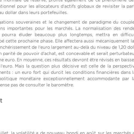
ime monnaie de réserve, profite également de ce phénomène de
tionnel pour les allocateurs d’actifs globaux de revisiter la part
u dollar dans leurs portefeuilles.
ligations souveraines et le changement de paradigme du coupl
ions importantes pour les marchés. La normalisation des ren
 pourra éluder beaucoup plus longtemps, mettra en difficul
ipé cette prochaine phase. Elle affectera aussi mécaniquement l
nchérissement de l’euro largement au-delà du niveau de 1,20 doll
en parité de pouvoir d’achat, est concevable et serait perturbate
one euro. En moyenne, ces résultats devront être révisés en baisse
uro. Mais la question plus décisive est celle de la perspecti
ts : un euro fort qui durcit les conditions financières dans 
e politique monétaire exceptionnellement accommodante par 
ense pas de consulter le baromètre.
t
llet, la volatilité a de nouveau bondi en août sur les marchés 