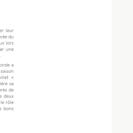
er leur
orée du
ux lors
par une
.
Monde a
 saison
illet «
léré sa
près de
es deux
le rôle
es bons