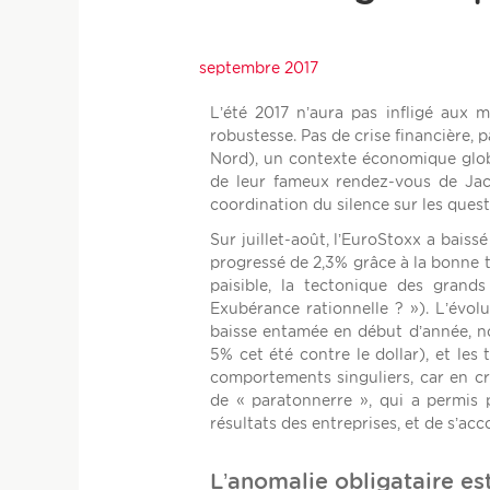
septembre 2017
L’été 2017 n’aura pas infligé aux 
robustesse. Pas de crise financière, 
Nord), un contexte économique globa
de leur fameux rendez-vous de Jack
coordination du silence sur les ques
Sur juillet-août, l’EuroStoxx a baiss
progressé de 2,3% grâce à la bonne 
paisible, la tectonique des grands
Exubérance rationnelle ? »). L’évol
baisse entamée en début d’année, n
5% cet été contre le dollar), et les
comportements singuliers, car en cris
de « paratonnerre », qui a permis 
résultats des entreprises, et de s’ac
L’anomalie obligataire e