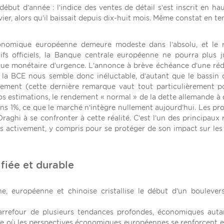
but d’année : l’indice des ventes de détail s’est inscrit en ha
ier, alors qu’il baissait depuis dix-huit mois. Même constat en t
onomique européenne demeure modeste dans l’absolu, et le 
ifs officiels, la Banque centrale européenne ne pourra plus ju
ique monétaire d’urgence. L’annonce à brève échéance d’une ré
la BCE nous semble donc inéluctable, d’autant que le bassin d
idement (cette dernière remarque vaut tout particulièrement p
s estimations, le rendement « normal » de la dette allemande à 
oins 1%, ce que le marché n’intègre nullement aujourd’hui. Les pr
raghi à se confronter à cette réalité. C’est l’un des principaux 
ès activement, y compris pour se protéger de son impact sur les
ifiée et durable
e, européenne et chinoise cristallise le début d’un bouleve
carrefour de plusieurs tendances profondes, économiques aut
 où les perspectives économiques européennes se renforcent en