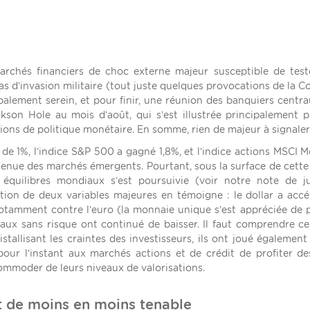
marchés financiers de choc externe majeur susceptible de test
pas d’invasion militaire (tout juste quelques provocations de la C
lement serein, et pour finir, une réunion des banquiers centra
son Hole au mois d’août, qui s’est illustrée principalement 
tions de politique monétaire. En somme, rien de majeur à signaler
é de 1%, l’indice S&P 500 a gagné 1,8%, et l’indice actions MSCI 
tenue des marchés émergents. Pourtant, sous la surface de cette
 équilibres mondiaux s’est poursuivie (voir notre note de ju
ution de deux variables majeures en témoigne : le dollar a accé
otamment contre l’euro (la monnaie unique s’est appréciée de 
 taux sans risque ont continué de baisser. Il faut comprendre c
tallisant les craintes des investisseurs, ils ont joué également 
pour l’instant aux marchés actions et de crédit de profiter d
commoder de leurs niveaux de valorisations.
st de moins en moins tenable