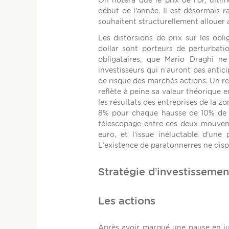
On notera que le prix de l’or, ult
début de l’année. Il est désormais ra
souhaitent structurellement allouer a
Les distorsions de prix sur les ob
dollar sont porteurs de perturbat
obligataires, que Mario Draghi ne
investisseurs qui n’auront pas antic
de risque des marchés actions. Un re
reflète à peine sa valeur théorique 
les résultats des entreprises de la z
8% pour chaque hausse de 10% de l’e
télescopage entre ces deux mouvemen
euro, et l’issue inéluctable d’un
L’existence de paratonnerres ne disp
Stratégie d’investissemen
Les actions
Après avoir marqué une pause en jui