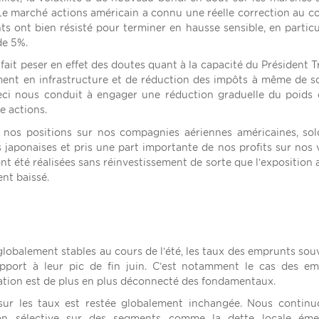
 Le marché actions américain a connu une réelle correction au c
s ont bien résisté pour terminer en hausse sensible, en particu
de 5%.
s fait peser en effet des doutes quant à la capacité du Président 
ment en infrastructure et de réduction des impôts à même de s
Ceci nous conduit à engager une réduction graduelle du poids
e actions.
nos positions sur nos compagnies aériennes américaines, so
s japonaises et pris une part importante de nos profits sur nos 
t été réalisées sans réinvestissement de sorte que l’exposition 
nt baissé.
 globalement stables au cours de l’été, les taux des emprunts sou
port à leur pic de fin juin. C’est notamment le cas des em
sation est de plus en plus déconnecté des fondamentaux.
 sur les taux est restée globalement inchangée. Nous contin
n sélective sur des segments comme la dette locale éme