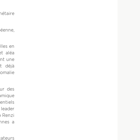
nétaire
péenne,
lles en
et aléa
ent une
t déjà
nomalie
our des
namique
entiels
 leader
o Renzi
ennes a
ateurs