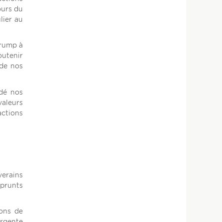
ours du
lier au
Trump à
outenir
 de nos
ldé nos
valeurs
actions
verains
prunts
uons de
rgente