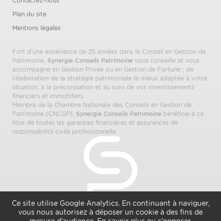
Contactez-nous
Plan du site
Mentions légales
Fort d’une expérience de 25 années dans le Conseil en Gestion de
Patrimoine,
Synergie Conseils Patrimoine
vous conseille et vous
accompagne en Gestion Privée ou en Gestion de Fortune ; de
l’élaboration de la stratégie patrimoniale la mieux adaptée à votre
situation, à la préconisation et au suivi de vos investissements
financiers et immobiliers.
Membre de la Chambre Nationale des Conseils en Gestion de
Patrimoine (CNCGP),
Synergie Conseils Patrimoine
bénéficie à ce
titre de toutes les garanties financières et assurances de
responsabilité civile professionnelle.
Ce site utilise Google Analytics. En continuant à naviguer,
vous nous autorisez à déposer un cookie à des fins de